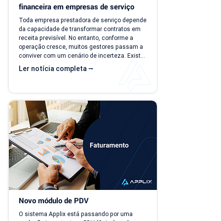
financeira em empresas de serviço
Toda empresa prestadora de serviço depende 
da capacidade de transformar contratos em 
receita previsível. No entanto, conforme a 
operação cresce, muitos gestores passam a 
conviver com um cenário de incerteza. Existe 
carteira de clientes, há contratos ativos e 
Ler notícia completa ⭢
novos negócios acontecendo, mas responder 
perguntas simples, como "quanto a empresa 
deve faturar no próximo mês?", torna-se cada 
vez mais difícil. Essa falta de previsibilidade 
financeira afeta decisões importantes, como 
investimentos,...
Novo módulo de PDV
O sistema Applix está passando por uma 