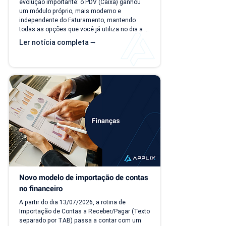
evolução importante: o PDV (Caixa) ganhou 
um módulo próprio, mais moderno e 
independente do Faturamento, mantendo 
todas as opções que você já utiliza no dia a 
dia. A partir de 15/07/26, as duas versões 
Ler notícia completa ⭢
ficam disponíveis ao mesmo tempo, para que 
você possa conhecer, testar e se acostumar 
com a nova interface no seu ritmo. O que 
muda? Local de acesso Hoje, o PDV funciona 
dentro do módulo de Faturamento, na aba 
"Caixa PDV". Na nova versão, o PDV passa a 
ser...
Novo modelo de importação de contas 
no financeiro
A partir do dia 13/07/2026, a rotina de 
Importação de Contas a Receber/Pagar (Texto 
separado por TAB) passa a contar com um 