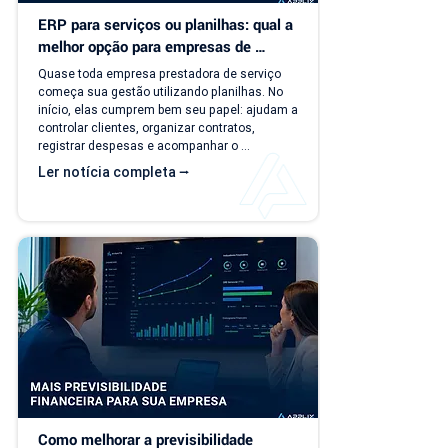
ERP para serviços ou planilhas: qual a 
melhor opção para empresas de 
serviço?
Quase toda empresa prestadora de serviço 
começa sua gestão utilizando planilhas. No 
início, elas cumprem bem seu papel: ajudam a 
controlar clientes, organizar contratos, 
registrar despesas e acompanhar o 
faturamento. O problema é que a empresa 
Ler notícia completa ⭢
evolui, mas o modelo de gestão muitas vezes 
continua o mesmo. Com o aumento da 
carteira de clientes, novos contratos, 
cobranças recorrentes e processos 
financeiros mais complexos, aquilo que antes 
era simples passa a consumir tempo, gerar 
retrabalho e...
Como melhorar a previsibilidade 