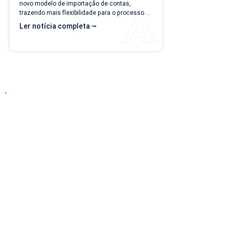
novo modelo de importação de contas, 
trazendo mais flexibilidade para o processo 
de importação. Além da ampliação das 
Ler notícia completa ⭢
informações que podem ser importadas, a 
atualização inclui um novo modelo voltado 
para operações com rateio e instruções 
revisadas para auxiliar no preenchimento dos 
arquivos. Como acessar o novo modelo de 
importação de contas? O novo template 
estará...
Entre em Contato
Descubra como nossa solução simplificada, fácil
de implantar e acessível pode transformar o seu
negócio! Solicite uma
DEMONSTRAÇÃO SEM
COMPROMISSO
para conhecer nosso sistema.
Telefone: (15) 3217-2196
E-mail: contato@applix.com.br