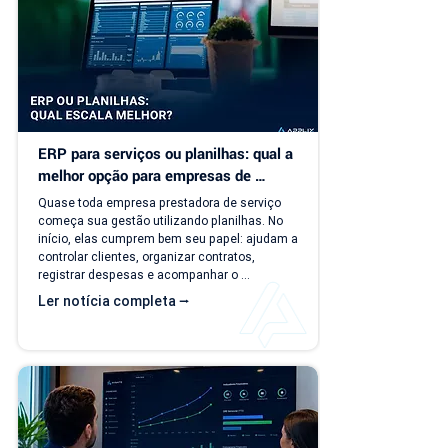
ERP para serviços ou planilhas: qual a 
melhor opção para empresas de 
serviço?
Quase toda empresa prestadora de serviço 
começa sua gestão utilizando planilhas. No 
início, elas cumprem bem seu papel: ajudam a 
controlar clientes, organizar contratos, 
registrar despesas e acompanhar o 
faturamento. O problema é que a empresa 
Ler notícia completa ⭢
evolui, mas o modelo de gestão muitas vezes 
continua o mesmo. Com o aumento da 
carteira de clientes, novos contratos, 
cobranças recorrentes e processos 
financeiros mais complexos, aquilo que antes 
era simples passa a consumir tempo, gerar 
retrabalho e...