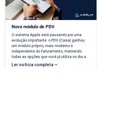
Novo módulo de PDV
O sistema Applix está passando por uma 
evolução importante: o PDV (Caixa) ganhou 
um módulo próprio, mais moderno e 
independente do Faturamento, mantendo 
todas as opções que você já utiliza no dia a 
dia. A partir de 15/07/26, as duas versões 
Ler notícia completa ⭢
ficam disponíveis ao mesmo tempo, para que 
você possa conhecer, testar e se acostumar 
com a nova interface no seu ritmo. O que 
muda? Local de acesso Hoje, o PDV funciona 
dentro do módulo de Faturamento, na aba 
"Caixa PDV". Na nova versão, o PDV passa a 
ser...