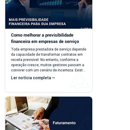
Como melhorar a previsibilidade 
financeira em empresas de serviço
Toda empresa prestadora de serviço depende 
da capacidade de transformar contratos em 
receita previsível. No entanto, conforme a 
operação cresce, muitos gestores passam a 
conviver com um cenário de incerteza. Existe 
carteira de clientes, há contratos ativos e 
Ler notícia completa ⭢
novos negócios acontecendo, mas responder 
perguntas simples, como "quanto a empresa 
deve faturar no próximo mês?", torna-se cada 
vez mais difícil. Essa falta de previsibilidade 
financeira afeta decisões importantes, como 
investimentos,...