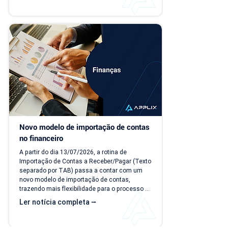
você possa conhecer, testar e se acostumar 
com a nova interface no seu ritmo. O que 
muda? Local de acesso Hoje, o PDV funciona 
dentro do módulo de Faturamento, na aba 
"Caixa PDV". Na nova versão, o PDV passa a 
ser...
Novo modelo de importação de contas 
no financeiro
A partir do dia 13/07/2026, a rotina de 
Importação de Contas a Receber/Pagar (Texto 
separado por TAB) passa a contar com um 
novo modelo de importação de contas, 
trazendo mais flexibilidade para o processo 
de importação. Além da ampliação das 
Ler notícia completa ⭢
informações que podem ser importadas, a 
atualização inclui um novo modelo voltado 
para operações com rateio e instruções 