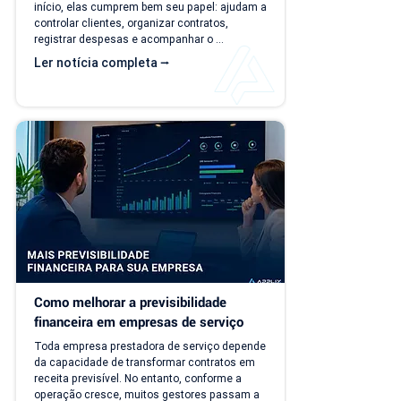
início, elas cumprem bem seu papel: ajudam a 
controlar clientes, organizar contratos, 
registrar despesas e acompanhar o 
faturamento. O problema é que a empresa 
Ler notícia completa ⭢
evolui, mas o modelo de gestão muitas vezes 
continua o mesmo. Com o aumento da 
carteira de clientes, novos contratos, 
cobranças recorrentes e processos 
financeiros mais complexos, aquilo que antes 
era simples passa a consumir tempo, gerar 
retrabalho e...
Como melhorar a previsibilidade 
financeira em empresas de serviço
Toda empresa prestadora de serviço depende 
da capacidade de transformar contratos em 
receita previsível. No entanto, conforme a 
operação cresce, muitos gestores passam a 