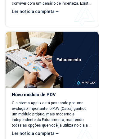
conviver com um cenário de incerteza. Existe 
carteira de clientes, há contratos ativos e 
Ler notícia completa ⭢
novos negócios acontecendo, mas responder 
perguntas simples, como "quanto a empresa 
deve faturar no próximo mês?", torna-se cada 
vez mais difícil. Essa falta de previsibilidade 
financeira afeta decisões importantes, como 
investimentos,...
Novo módulo de PDV
O sistema Applix está passando por uma 
evolução importante: o PDV (Caixa) ganhou 
um módulo próprio, mais moderno e 
independente do Faturamento, mantendo 
todas as opções que você já utiliza no dia a 
dia. A partir de 15/07/26, as duas versões 
Ler notícia completa ⭢
ficam disponíveis ao mesmo tempo, para que 