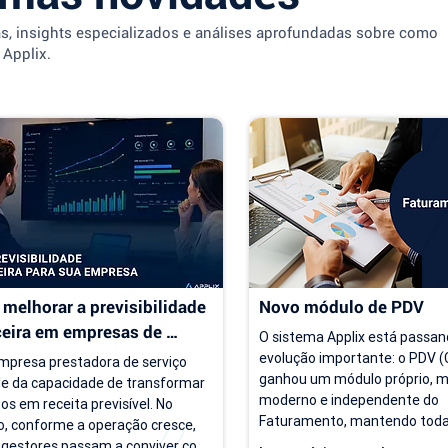
as, insights especializados e análises aprofundadas sobre como
 Applix.
melhorar a previsibilidade 
Novo módulo de PDV
ceira em empresas de 
O sistema Applix está passan
ço
evolução importante: o PDV (C
presa prestadora de serviço 
ganhou um módulo próprio, ma
e da capacidade de transformar 
moderno e independente do 
os em receita previsível. No 
Faturamento, mantendo todas
, conforme a operação cresce, 
opções que você já utiliza no di
 gestores passam a conviver com 