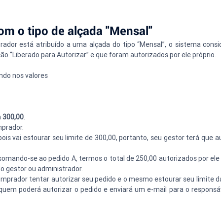
om o tipo de alçada "Mensal"
dor está atribuído a uma alçada do tipo “Mensal”, o sistema consid
ção “Liberado para Autorizar” e que foram autorizados por ele próprio.
ndo nos valores 
 
300,00
. 
mprador. 
pois vai estourar seu limite de 300,00, portanto, seu gestor terá que au
s somando-se ao pedido A, termos o total de 250,00 autorizados por ele
o gestor ou administrador.
mprador tentar autorizar seu pedido e o mesmo estourar seu limite da 
em poderá autorizar o pedido e enviará um e-mail para o responsáv