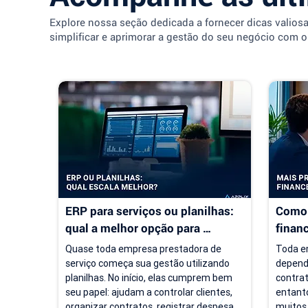
Explore nossa seção dedicada a fornecer dicas valios
simplificar e aprimorar a gestão do seu negócio com o
ERP para serviços ou planilhas: 
Como 
qual a melhor opção para 
finan
empresas de serviço?
servi
Quase toda empresa prestadora de 
Toda em
serviço começa sua gestão utilizando 
depend
planilhas. No início, elas cumprem bem 
contrat
seu papel: ajudam a controlar clientes, 
entanto
organizar contratos, registrar despesas 
muitos