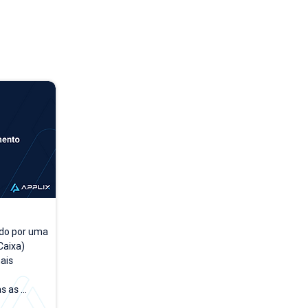
do por uma 
aixa) 
is 
 as 
a a dia. A 