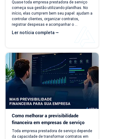
serviço?
Quase toda empresa prestadora de serviço 
começa sua gestão utilizando planilhas. No 
início, elas cumprem bem seu papel: ajudam a 
controlar clientes, organizar contratos, 
registrar despesas e acompanhar o 
faturamento. O problema é que a empresa 
Ler notícia completa ⭢
evolui, mas o modelo de gestão muitas vezes 
continua o mesmo. Com o aumento da 
carteira de clientes, novos contratos, 
cobranças recorrentes e processos 
financeiros mais complexos, aquilo que antes 
era simples passa a consumir tempo, gerar 
retrabalho e...
Como melhorar a previsibilidade 
financeira em empresas de serviço
Toda empresa prestadora de serviço depende 
da capacidade de transformar contratos em 