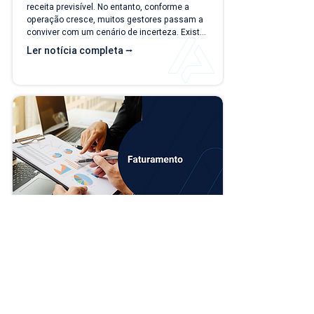
receita previsível. No entanto, conforme a 
operação cresce, muitos gestores passam a 
conviver com um cenário de incerteza. Existe 
carteira de clientes, há contratos ativos e 
Ler notícia completa ⭢
novos negócios acontecendo, mas responder 
perguntas simples, como "quanto a empresa 
deve faturar no próximo mês?", torna-se cada 
vez mais difícil. Essa falta de previsibilidade 
financeira afeta decisões importantes, como 
investimentos,...
Novo módulo de PDV
O sistema Applix está passando por uma 
evolução importante: o PDV (Caixa) ganhou 
um módulo próprio, mais moderno e 
independente do Faturamento, mantendo 
todas as opções que você já utiliza no dia a 